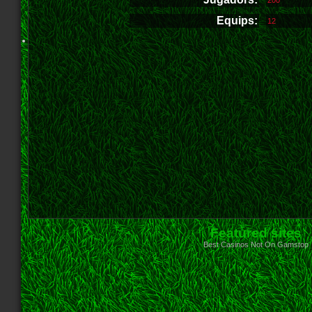
200
Equips:
12
Featured sites
Best Casinos Not On Gamstop