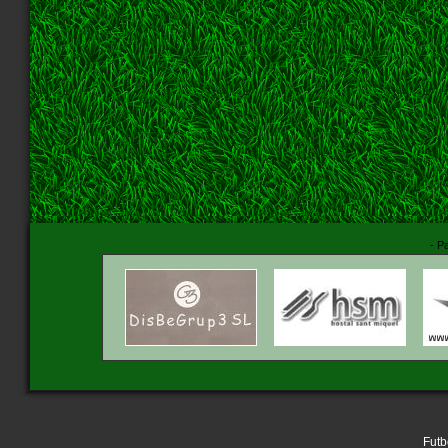
- P
Futb