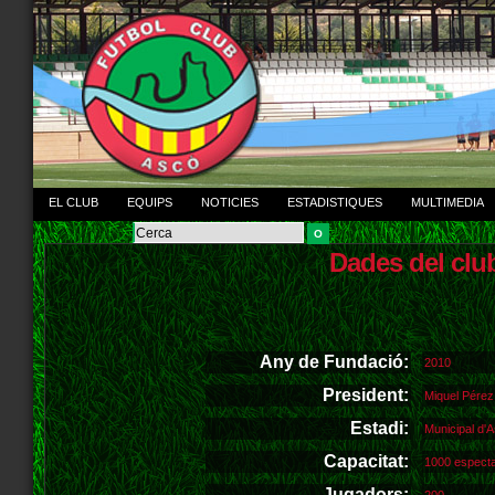
EL CLUB
EQUIPS
NOTICIES
ESTADISTIQUES
MULTIMEDIA
Dades del clu
Any de Fundació:
2010
President:
Miquel Pére
Estadi:
Municipal d'
Capacitat:
1000 espect
Jugadors: