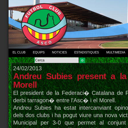
EL CLUB
EQUIPS
NOTICIES
ESTADISTIQUES
MULTIMEDIA
24/02/2013
Andreu Subies present a la 
Morell
El president de la Federaci� Catalana de F
derbi tarragon� entre l'Asc� i el Morell.
Andreu Subies ha estat intercanviant opino
dels dos clubs i ha pogut viure una nova vic
Municipal per 3-0 que permet al conjunt