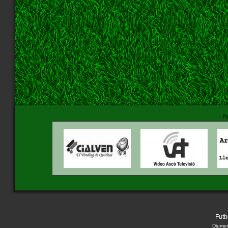
- P
Futb
Diumen